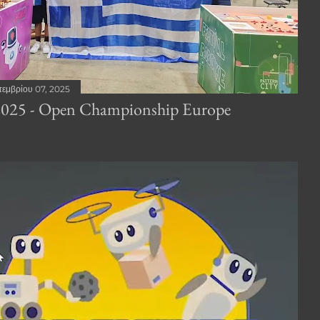
Generic Algorithm Designers ” ((Γιάννης, Άλκης
και Δήμητρα Γ' Γυμνασίου, προπο...
τεμβρίου 07, 2025
25 - Open Championship Europe