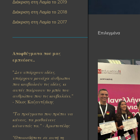
Διάκριση στη Λαμία το 2019
Διάκριση στη Λαμία το 2018
Διάκριση στη Λαμία το 2017
Επιλεγμένα
Α
ν
Αποφθέγματα που μας
εμπνέουν..
α
"
Δεν υπάρχουν ιδέες,
ρ
υπάρχουν μονάχα άνθρωποι
που κουβαλούν τις ιδέες, κι
τ
αυτές παίρνουν το μπόι του
ανθρώπου που τις κουβαλάει.
"
ή
- Νίκος Καζαντζάκης
"Τα πράγματα που πρέπει να
σ
κάνεις, τα μαθαίνεις
κάνοντάς τα." - Αριστοτέλης
ε
"Οποιοσδήποτε σε αυτή τη