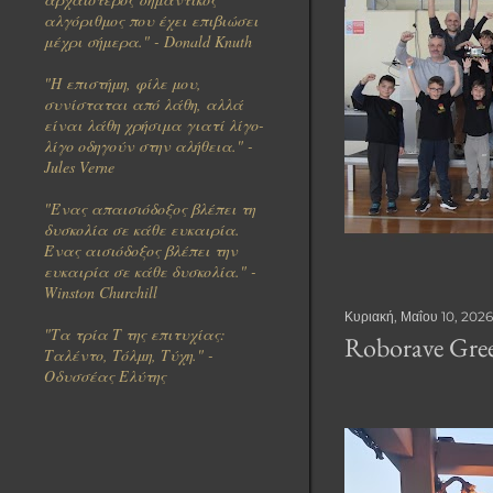
αλγόριθμος που έχει επιβιώσει
μέχρι σήμερα." - Donald Knuth
"Η επιστήμη, φίλε μου,
συνίσταται από λάθη, αλλά
είναι λάθη χρήσιμα γιατί λίγο-
λίγο οδηγούν στην αλήθεια." -
Jules Verne
"Ένας απαισιόδοξος βλέπει τη
δυσκολία σε κάθε ευκαιρία.
Ένας αισιόδοξος βλέπει την
ευκαιρία σε κάθε δυσκολία." -
Winston Churchill
Κυριακή, Μαΐου 10, 2026
"Τα τρία Τ της επιτυχίας:
Roborave Gre
Ταλέντο, Τόλμη, Τύχη." -
Οδυσσέας Ελύτης