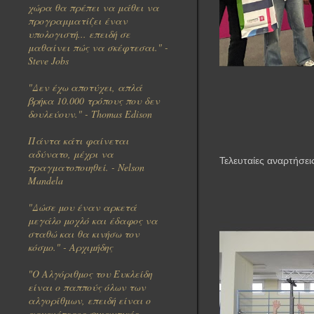
ι
χώρα θα πρέπει να μάθει να
προγραμματίζει έναν
ς
υπολογιστή... επειδή σε
μαθαίνει πώς να σκέφτεσαι." -
Steve Jobs
"Δεν έχω αποτύχει, απλά
βρήκα 10.000 τρόπους που δεν
δουλεύουν
." - Thomas Edison
Πάντα κάτι φαίνεται
αδύνατο, μέχρι να
Τελευταίες αναρτήσει
πραγματοποιηθεί. - Nelson
Mandela
"Δώσε μου έναν αρκετά
μεγάλο μοχλό και έδαφος να
σταθώ και θα κινήσω τον
κόσμο." - Αρχιμήδης
"Ο Αλγόριθμος του Ευκλείδη
είναι ο παππούς όλων των
αλγορίθμων, επειδή είναι ο
αρχαιότερος σημαντικός